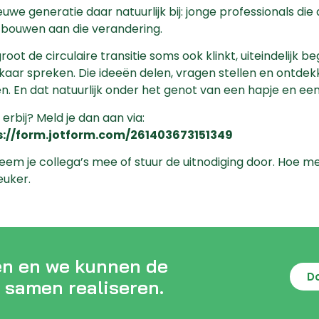
euwe generatie daar natuurlijk bij: jonge professionals d
bouwen aan die verandering.
root de circulaire transitie soms ook klinkt, uiteindelijk
lkaar spreken. Die ideeën delen, vragen stellen en ontde
n. En dat natuurlijk onder het genot van een hapje en een
j erbij? Meld je dan aan via:
s://form.jotform.com/261403673151349
neem je collega’s mee of stuur de uitnodiging door. Hoe
euker.
en en we kunnen de
D
 samen realiseren.