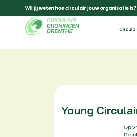
Wil jij weten hoe circulair jouw organisatie is?
Circula
Young Circula
Op vr
Drent