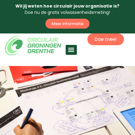
Wil jij weten hoe circulair jouw organisatie is?
Doe nu de gratis volwassenheidsmeting!
Meer informatie
Doe mee!
Circulaire economie