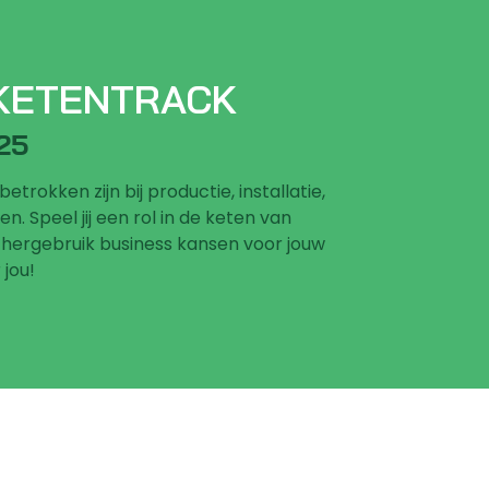
 KETENTRACK
25
 betrokken zijn bij productie, installatie,
 Speel jij een rol in de keten van
t/hergebruik business kansen voor jouw
 jou!