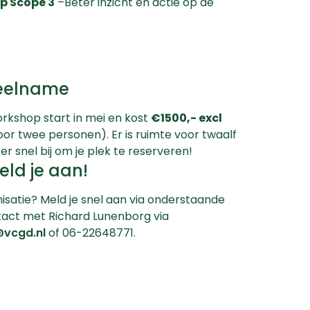
op Scope 3
–Beter inzicht en actie op de
deelname
rkshop start in mei en kost
€1500,- excl
or twee personen). Er is ruimte voor twaalf
er snel bij om je plek te reserveren!
eld je aan!
nisatie? Meld je snel aan via onderstaande
tact met Richard Lunenborg via
@vcgd.nl
of 06-22648771.