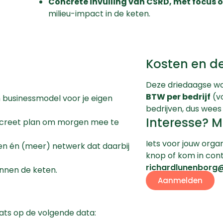
Concrete invulling van CSRD, met focus 
milieu-impact in de keten.
Kosten en 
Deze driedaagse wo
BTW per bedrijf
(vo
 businessmodel voor je eigen
bedrijven, dus wees 
Interesse? M
oncreet plan om morgen mee te
Iets voor jouw orga
n én (meer) netwerk dat daarbij
knop of kom in con
richardlunenborg
nnen de keten.
Aanmelden
ats op de volgende data: