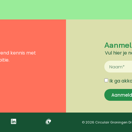
Aanmel
jvend kennis met
Vul hier je
itie.
Ik ga akk
Aanmeld
© 2026 Circulair Groningen Dr