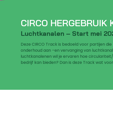
CIRCO HERGEBRUIK
Luchtkanalen – Start mei 20
Deze CIRCO Track is bedoeld voor p
artijen die
onderhoud aan –en vervanging van luchtkanalen.
luchtkanalenen wil je ervaren hoe circularitei
bedrijf kan bieden? Dan is deze Track wat voor