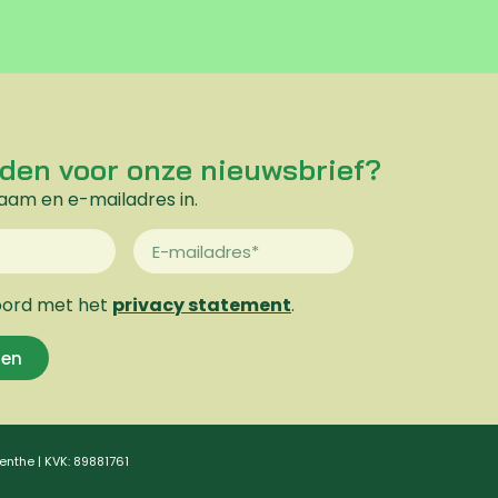
den voor onze nieuwsbrief?
 naam en e-mailadres in.
oord met het
privacy statement
.
en
enthe | KVK: 89881761