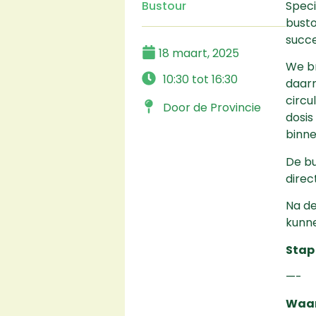
Bustour
Speci
busto
succe
18 maart, 2025
We b
10:30 tot 16:30
daarn
circu
Door de Provincie
dosis
binn
De bu
direc
Na de
kunne
Stap 
—-
Waar