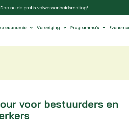
Doe nu de gratis volwassenheidsmeting!
ire economie
Vereniging
Programma’s
Eveneme
tour voor bestuurders en
erkers