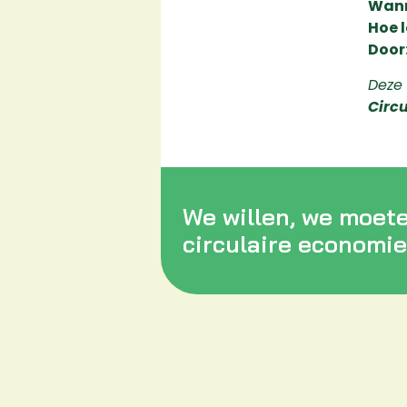
Wann
Hoe l
Door
Deze 
Circ
We willen, we moet
circulaire economie