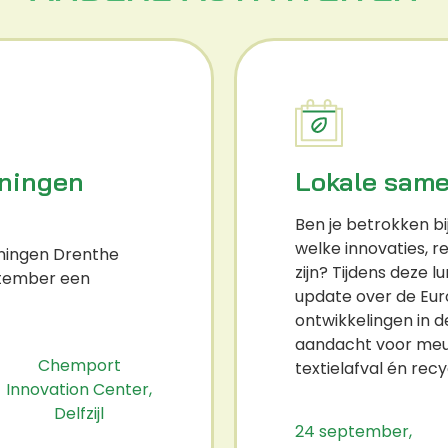
oningen
Lokale same
Ben je betrokken bij
welke innovaties, r
oningen Drenthe
zijn? Tijdens deze l
ptember een
update over de Eur
ontwikkelingen in d
aandacht voor meube
Chemport
textielafval én recy
Innovation Center,
Delfzijl
24 september,