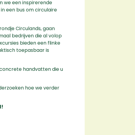
n we een inspirerende
 in een bus om circulaire
 rondje Circulands, gaan
emaal bedrijven die al volop
excursies bieden een flinke
aktisch toepasbaar is
n concrete handvatten die u
nderzoeken hoe we verder
l!