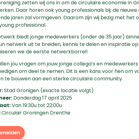
ereniging zetten wij ons in om de circulaire economie in 
erken. Daar horen ook young professionals bij: de nieuwe 
de jaren zal vormgeven. Daarom zijn wij bezig met het
young professional.
etwerk biedt jonge medewerkers (onder de 35 jaar) binne
n netwerk uit te breiden, kennis te delen en inspiratie op 
iseren we de eerste netwerkborrel!
llen jou vragen om jouw jonge collega’s en medewerker
edigen om deel te nemen. Dit is een kans voor hen om 
 te bouwen aan een sterke circulaire community.
:
Stad Gronigen (exacte locatie volgt)
eer:
Donderdag 17 april 2025
aat:
Van 19:30u tot 22:00u
:
Circulair Groningen Drenthe
nmelden