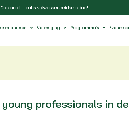
Doe nu de gratis volwassenheidsmeting!
ire economie
Vereniging
Programma’s
Eveneme
young professionals in de 