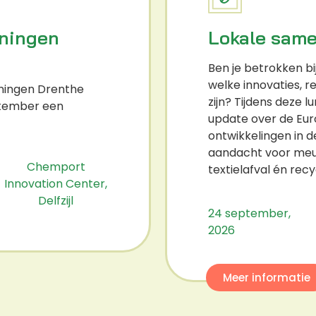
oningen
Lokale same
Ben je betrokken bij
welke innovaties, r
oningen Drenthe
zijn? Tijdens deze l
ptember een
update over de Eur
ontwikkelingen in d
aandacht voor meube
Chemport
textielafval én recy
Innovation Center,
Delfzijl
24 september,
2026
Meer informatie