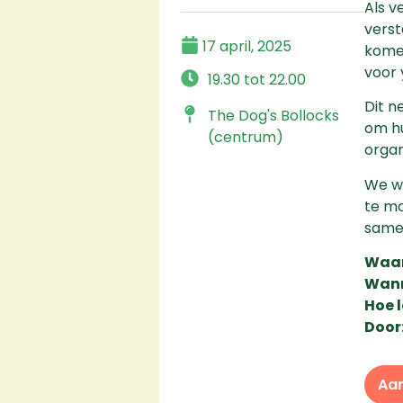
Als v
verst
17 april, 2025
komen
voor 
19.30 tot 22.00
Dit n
The Dog's Bollocks
om hu
(centrum)
organ
We wi
te mo
samen
Waar
Wann
Hoe l
Door
Aa