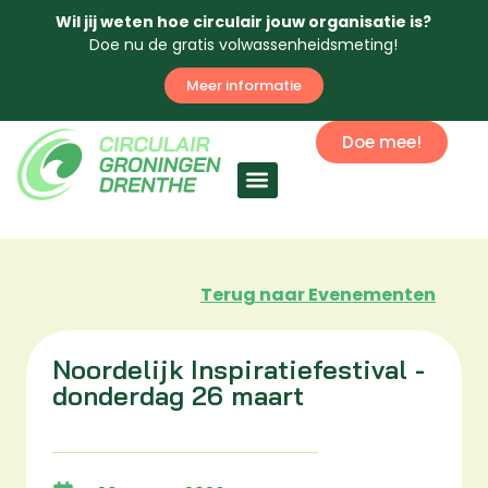
Wil jij weten hoe circulair jouw organisatie is?
Doe nu de gratis volwassenheidsmeting!
Meer informatie
Doe mee!
Circulaire economie
Terug naar Evenementen
Noordelijk Inspiratiefestival -
donderdag 26 maart