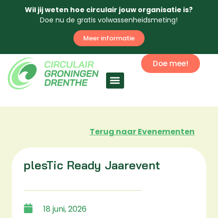
Wil jij weten hoe circulair jouw organisatie is?
Doe nu de gratis volwassenheidsmeting!
Meer informatie
Doe mee!
Circulaire economie
Terug naar Evenementen
plesTic Ready Jaarevent
18 juni, 2026