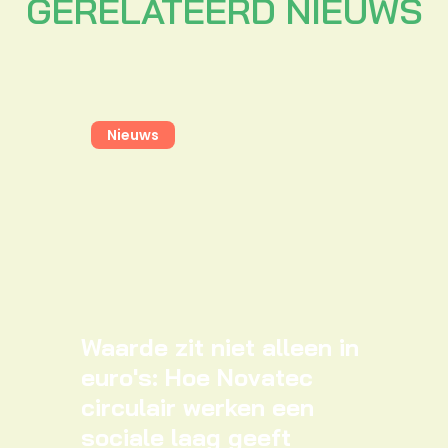
GERELATEERD NIEUWS
Nieuws
Waarde zit niet alleen in
euro's: Hoe Novatec
circulair werken een
sociale laag geeft