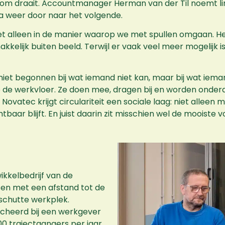
k om draait. Accountmanager Herman van der Til noemt line
a weer door naar het volgende.
iet alleen in de manier waarop we met spullen omgaan. H
kelijk buiten beeld. Terwijl er vaak veel meer mogelijk is,
 niet begonnen bij wat iemand niet kan, maar bij wat iem
op de werkvloer. Ze doen mee, dragen bij en worden onder
 Novatec krijgt circulariteit een sociale laag: niet allee
baar blijft. En juist daarin zit misschien wel de mooiste 
ikkelbedrijf van de
en met een afstand tot de
eschutte werkplek.
cheerd bij een werkgever
0 trajectgangers per jaar.