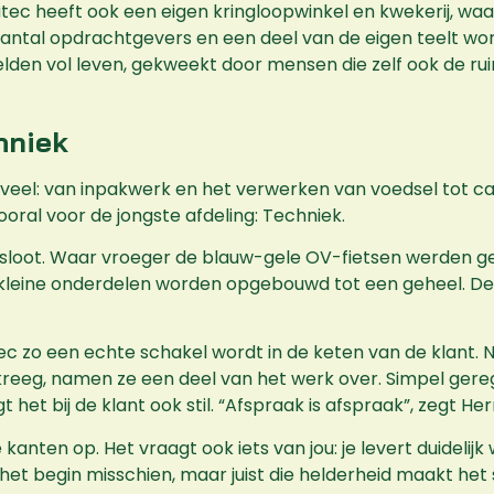
atec heeft ook een eigen kringloopwinkel en kwekerij, waar
tal opdrachtgevers en een deel van de eigen teelt wor
en vol leven, gekweekt door mensen die zelf ook de ruim
hniek
veel: van inpakwerk en het verwerken van voedsel tot c
oral voor de jongste afdeling: Techniek.
j sloot. Waar vroeger de blauw-gele OV-fietsen werden ge
kleine onderdelen worden opgebouwd tot een geheel. De
ec zo een echte schakel wordt in de keten van de klant. 
reeg, namen ze een deel van het werk over. Simpel gereg
igt het bij de klant ook stil. “Afspraak is afspraak”, zegt H
ten op. Het vraagt ook iets van jou: je levert duidelijk
 het begin misschien, maar juist die helderheid maakt het 