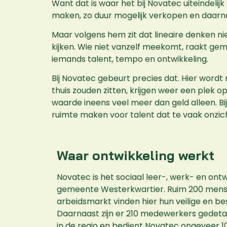
Want dat is waar het bij Novatec uiteindelij
maken, zo duur mogelijk verkopen en daarn
Maar volgens hem zit dat lineaire denken n
kijken. Wie niet vanzelf meekomt, raakt gemak
iemands talent, tempo en ontwikkeling.
Bij Novatec gebeurt precies dat. Hier wordt
thuis zouden zitten, krijgen weer een plek 
waarde ineens veel meer dan geld alleen. Bij
ruimte maken voor talent dat te vaak onzicht
Waar ontwikkeling werkt
Novatec is het sociaal leer-, werk- en ontw
gemeente Westerkwartier. Ruim 200 mens
arbeidsmarkt vinden hier hun veilige en b
Daarnaast zijn er 210 medewerkers gedeta
in de regio en bedient Novatec ongeveer 10