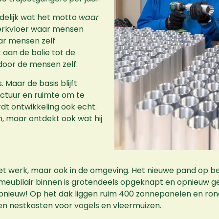
idelijk wat het motto
waar
werkvloer waar mensen
aar mensen zelf
 aan de balie tot de
door de mensen zelf.
. Maar de basis blijft
uctuur en ruimte om te
rdt ontwikkeling ook echt.
n, maar ontdekt ook wat hij
in het werk, maar ook in de omgeving. Het nieuwe pand op 
t meubilair binnen is grotendeels opgeknapt en opnieuw 
Opnieuw! Op het dak liggen ruim 400 zonnepanelen en r
n nestkasten voor vogels en vleermuizen.