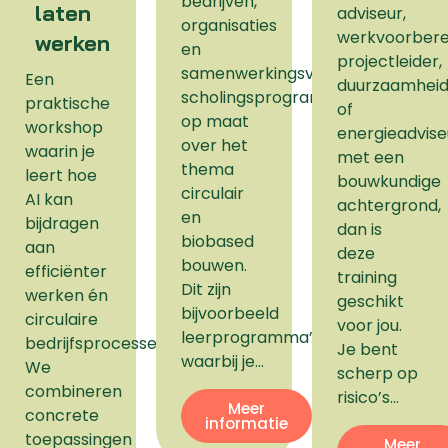
bedrijven,
laten
adviseur,
organisaties
werkvoorbere
werken
en
projectleider,
samenwerkingsverbanden
Een
duurzaamhei
scholingsprogramma’s
praktische
of
op maat
workshop
energieadvise
over het
waarin je
met een
thema
leert hoe
bouwkundige
circulair
AI kan
achtergrond,
en
bijdragen
dan is
biobased
aan
deze
bouwen.
efficiënter
training
Dit zijn
werken én
geschikt
bijvoorbeeld
circulaire
voor jou.
leerprogramma’s
bedrijfsprocessen.
Je bent
waarbij je…
We
scherp op
combineren
risico’s…
Meer
concrete
informatie
toepassingen
Meer