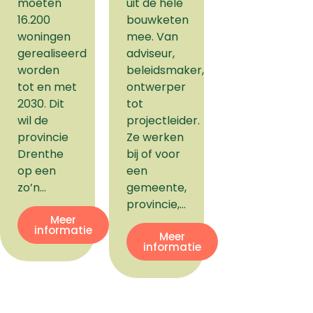
moeten
uit de hele
16.200
bouwketen
woningen
mee. Van
gerealiseerd
adviseur,
worden
beleidsmaker,
tot en met
ontwerper
2030. Dit
tot
wil de
projectleider.
provincie
Ze werken
Drenthe
bij of voor
op een
een
zo’n…
gemeente,
provincie,…
Meer
informatie
Meer
informatie