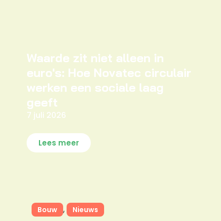
Waarde zit niet alleen in
euro's: Hoe Novatec circulair
werken een sociale laag
geeft
7 juli 2026
Lees meer
,
Bouw
Nieuws