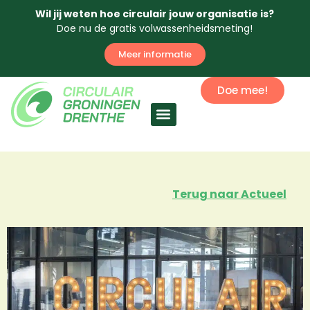
Wil jij weten hoe circulair jouw organisatie is?
Doe nu de gratis volwassenheidsmeting!
Meer informatie
Doe mee!
Circulaire economie
Terug naar Actueel