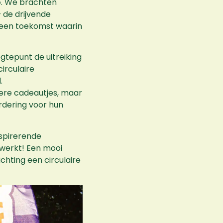
o
. We brachten
 de drijvende
r een toekomst waarin
gtepunt de uitreiking
irculaire
.
dere cadeautjes, maar
rdering voor hun
spirerende
nwerkt! Een mooi
chting een circulaire