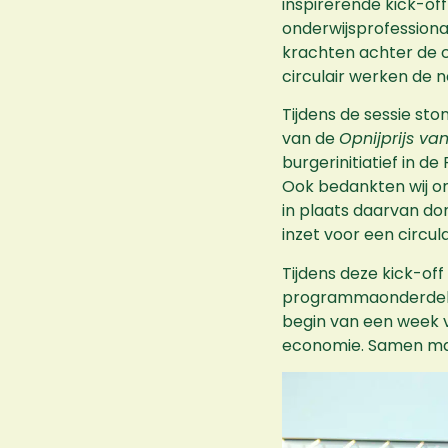
inspirerende kick-off
onderwijsprofessiona
krachten achter de c
circulair werken de n
Tijdens de sessie st
van de
Opnijprijs va
burgerinitiatief in d
Ook bedankten wij on
in plaats daarvan d
inzet voor een circul
Tijdens deze kick-o
programmaonderdelen
begin van een week v
economie. Samen mak