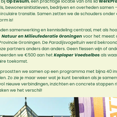
 bij
Op Ewsum
, een prachtige locatie van ons lid
WerkPr
ls, bewonersinitiatieven, bedrijven en overheden samen –
irculaire transitie. Samen zetten we de schouders onde
orm is!
onden samenwerking en kennisdeling centraal, met als hoo
n
Natuur en Milieufederatie Groningen
voor het meest c
e Provincie Groningen. De
Paradijsvogeltuin
werd bekroond
ze partners anders dan anders. Geen flessen wijn of an
oneerden we €500 aan het
Koploper Voedselbos
als waa
aire toekomst.
ff proostten we samen op een programma met bijna 40 in
. Zo zie je maar weer wat je kunt bereiken als je same
ol nieuwe verbindingen, inzichten en concrete stappen ri
en we het verschil!