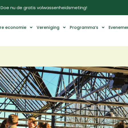
Doe nu de gratis volwassenheidsmeting!
ire economie
Vereniging
Programma’s
Eveneme